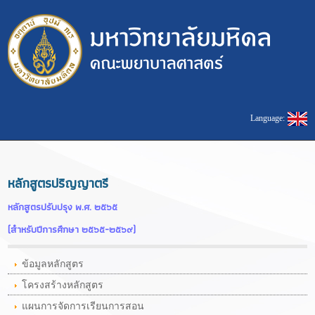
Language:
หลักสูตรปริญญาตรี
หลักสูตรปรับปรุง พ.ศ. ๒๕๖๕
(สำหรับปีการศึกษา ๒๕๖๕-๒๕๖๙)
ข้อมูลหลักสูตร
โครงสร้างหลักสูตร
แผนการจัดการเรียนการสอน