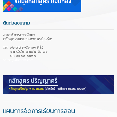
ติดต่อสอบถาม
งานบริการการศึกษา
หลักสูตรพยาบาลศาสตรบัณฑิต
Tel: ๐๒-๔๔๑-๕๓๓๓ หรือ
๐๒-๔๔๑-๕๒๔๗ ถึง ๘๐
ต่อ ๒๑๒๒-๒๑๒๕
ontact@domain.com
แผนการจัดการเรียนการสอน