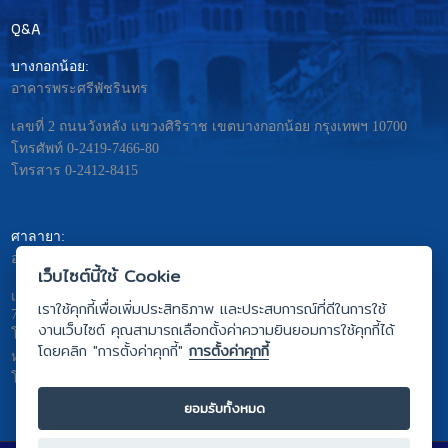
Q&A
บางกอกน้อย:
อาคารพระศรีพัชรินทร
เลขที่ 2 ถนนวังหลัง แขวงศิริราช เขตบางกอกน้อย กรุงเทพฯ 10700
โทรศัพท์ 0-2419-7466-80
โทรสาร 0-2412-8415
ศาลายา:
อาคารมหิดลอดุลยเดช – พระศรีนครินทร
เว็บไซต์นี้ใช้ Cookie
เลขที่ 999 ถ.พุทธมณฑลสาย4 ต. ศาลายา อ.พุทธมณฑล จ.นครปฐม
เราใช้คุกกี้เพื่อเพิ่มประสิทธิภาพ และประสบการณ์ที่ดีในการใช้
73170
งานเว็บไซต์ คุณสามารถเลือกตั้งค่าความยินยอมการใช้คุกกี้ได้
โทรศัพท์ 0-2441-5333
โดยคลิก "การตั้งค่าคุกกี้"
การตั้งค่าคุกกี้
หรือ 0-2441-5275 ถึง 81
โทรสาร 0-2441-5442
ยอมรับทั้งหมด