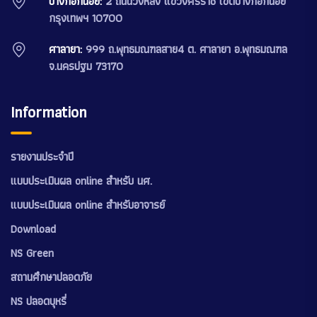
บางกอกน้อย:
2 ถนนวังหลัง แขวงศิริราช เขตบางกอกน้อย
กรุงเทพฯ 10700
ศาลายา:
999 ถ.พุทธมณฑลสาย4 ต. ศาลายา อ.พุทธมณฑล
จ.นครปฐม 73170
Information
รายงานประจำปี
แบบประเมินผล online สำหรับ นศ.
แบบประเมินผล online สำหรับอาจารย์
Download
NS Green
สถานศึกษาปลอดภัย
NS ปลอดบุหรี่