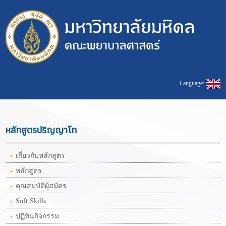
Language:
หลักสูตรปริญญาโท
เกี่ยวกับหลักสูตร
หลักสูตร
คุณสมบัติผู้สมัคร
Soft Skills
ปฏิทินกิจกรรม