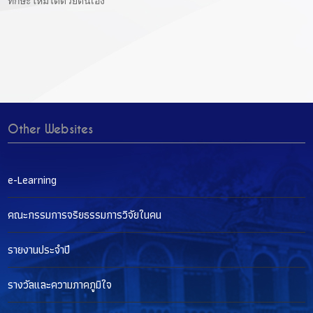
ทักษะใหม่ได้ด้วยตนเอง
Other Websites
e-Learning
คณะกรรมการจริยธรรมการวิจัยในคน
รายงานประจำปี
รางวัลและความภาคภูมิใจ