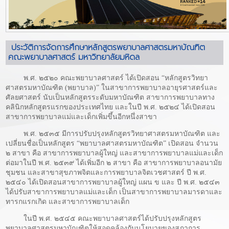
ประวัติการจัดการศึกษาหลักสูตรพยาบาลศาสตรมหาบัณฑิต
คณะพยาบาลศาสตร์ มหาวิทยาลัยมหิดล
พ.ศ. ๒๕๒๐ คณะพยาบาลศาสตร์ ได้เปิดสอน “หลักสูตรวิทยา
ศาสตรมหาบัณฑิต (พยาบาล)” ในสาขาการพยาบาลอายุรศาสตร์และ
ศัลยศาสตร์ นับเป็นหลักสูตรระดับมหาบัณฑิต สาขาการพยาบาลทาง
คลินิกหลักสูตรแรกของประเทศไทย และในปี พ.ศ. ๒๕๒๔ ได้เปิดสอน
สาขาการพยาบาลแม่และเด็กเพิ่มขึ้นอีกหนึ่งสาขา
พ.ศ. ๒๕๓๕ มีการปรับปรุงหลักสูตรวิทยาศาสตรมหาบัณฑิต และ
เปลี่ยนชื่อเป็นหลักสูตร “พยาบาลศาสตรมหาบัณฑิต” เปิดสอน จำนวน
๒ สาขา คือ สาขาการพยาบาลผู้ใหญ่ และสาขาการพยาบาลแม่และเด็ก
ต่อมาในปี พ.ศ. ๒๕๓๙ ได้เพิ่มอีก ๒ สาขา คือ สาขาการพยาบาลอนามัย
ชุมชน และสาขาสุขภาพจิตและการพยาบาลจิตเวชศาสตร์ ปี พ.ศ.
๒๕๔๐ ได้เปิดสอนสาขาการพยาบาลผู้ใหญ่ แผน ข และ ปี พ.ศ. ๒๕๔๓
ได้ปรับสาขาการพยาบาลแม่และเด็ก เป็นสาขาการพยาบาลมารดาและ
ทารกแรกเกิด และสาขาการพยาบาลเด็ก
ในปี พ.ศ. ๒๕๔๕ คณะพยาบาลศาสตร์ได้ปรับปรุงหลักสูตร
พยาบาลศาสตรมหาบัณฑิตให้สอดคล้องกับนโยบายของสภาการ