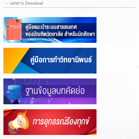
เอกสาร Download