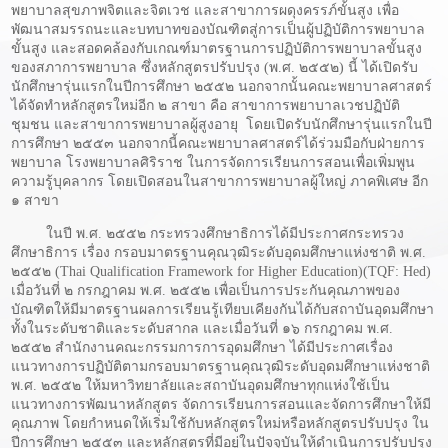
พยาบาลสุขภาพจิตและจิตเวช และสาขาการผดุงครรภ์ขั้นสูง เพื่อ
พัฒนาสมรรถนะและบทบาทของบัณฑิตสู่การเป็นผู้ปฏิบัติการพยาบาล
ขั้นสูง และสอดคล้องกับเกณฑ์มาตรฐานการปฏิบัติการพยาบาลขั้นสูง
ของสภาการพยาบาล ซึ่งหลักสูตรปรับปรุง (พ.ศ. ๒๕๕๒) นี้ ได้เปิดรับ
นักศึกษารุ่นแรกในปีการศึกษา ๒๕๕๒ นอกจากนั้นคณะพยาบาลศาสตร์
ได้จัดทำหลักสูตรใหม่อีก ๒ สาขา คือ สาขาการพยาบาลเวชปฏิบัติ
ชุมชน และสาขาการพยาบาลผู้สูงอายุ โดยเปิดรับนักศึกษารุ่นแรกในปี
การศึกษา ๒๕๕๓ นอกจากนี้คณะพยาบาลศาสตร์ได้ร่วมมือกับฝ่ายการ
พยาบาล โรงพยาบาลศิริราช ในการจัดการเรียนการสอนเพื่อเพิ่มพูน
ความรู้บุคลากร โดยเปิดสอนในสาขาการพยาบาลผู้ใหญ่ ภาคพิเศษ อีก
๑ สาขา
ในปี พ.ศ. ๒๕๕๒ กระทรวงศึกษาธิการได้มีประกาศกระทรวง
ศึกษาธิการ เรื่อง กรอบมาตรฐานคุณวุฒิระดับอุดมศึกษาแห่งชาติ พ.ศ.
๒๕๕๒ (Thai Qualification Framework for Higher Education)(TQF: Hed)
เมื่อวันที่ ๒ กรกฎาคม พ.ศ. ๒๕๕๒ เพื่อเป็นการประกันคุณภาพของ
บัณฑิตให้มีมาตรฐานผลการเรียนรู้เทียบเคียงกันได้กับสถาบันอุดมศึกษา
ทั้งในระดับชาติและระดับสากล และเมื่อวันที่ ๑๖ กรกฎาคม พ.ศ.
๒๕๕๒ สำนักงานคณะกรรมการการอุดมศึกษา ได้มีประกาศเรื่อง
แนวทางการปฏิบัติตามกรอบมาตรฐานคุณวุฒิระดับอุดมศึกษาแห่งชาติ
พ.ศ. ๒๕๕๒ ให้มหาวิทยาลัยและสถาบันอุดมศึกษาทุกแห่งใช้เป็น
แนวทางการพัฒนาหลักสูตร จัดการเรียนการสอนและจัดการศึกษาให้มี
คุณภาพ โดยกำหนดให้เริ่มใช้กับหลักสูตรใหม่หรือหลักสูตรปรับปรุง ใน
ปีการศึกษา ๒๕๕๓ และหลักสูตรที่มีอยู่ในปัจจุบันให้ดำเนินการปรับปรุง