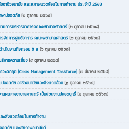
ยอาชีวอนามัย และสภาพแวดล้อมในการทำงาน ประจำปี 2568
ึกษาปลอดภัย
(๒ ตุลาคม ๒๕๖๘)
โยบายการบริหารอาคารคณะพยาบาลศาสตร์
(๒ ตุลาคม ๒๕๖๘)
ิหารจัดการศูนย์อาหาร คณะพยาบาลศาสตร์
(๒ ตุลาคม ๒๕๖๘)
รดำเนินงานกิจกรรม ๕ ส
(๖ ตุลาคม ๒๕๖๘)
บริหารความเสี่ยง
(๙ ตุลาคม ๒๕๖๘)
รในภาวะวิกฤต (Crisis Management Taskforce)
(๗ มีนาคม ๒๕๖๘)
ปลอดภัย อาชีวอนามัยและสิ่งแวดล้อม
(๑ ตุลาคม ๒๕๖๘)
งานคณะพยาบาลศาสตร์ เป็นส่วนงานปลอดบุหรี่
(๑ ตุลาคม ๒๕๖๗)
ยและสิ่งแวดล้อมในการทำงาน
ลอดภัย และสุขภาพอนามัยดี