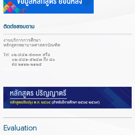
ติดต่อสอบถาม
งานบริการการศึกษา
หลักสูตรพยาบาลศาสตรบัณฑิต
Tel: ๐๒-๔๔๑-๕๓๓๓ หรือ
๐๒-๔๔๑-๕๒๔๗ ถึง ๘๐
ต่อ ๒๑๒๒-๒๑๒๕
ontact@domain.com
Evaluation