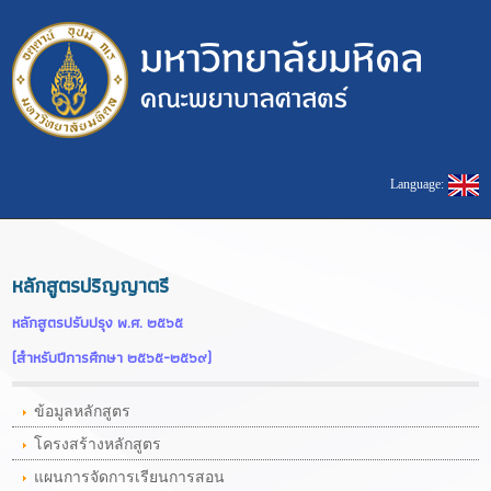
Language:
หลักสูตรปริญญาตรี
หลักสูตรปรับปรุง พ.ศ. ๒๕๖๕
(สำหรับปีการศึกษา ๒๕๖๕-๒๕๖๙)
ข้อมูลหลักสูตร
โครงสร้างหลักสูตร
แผนการจัดการเรียนการสอน