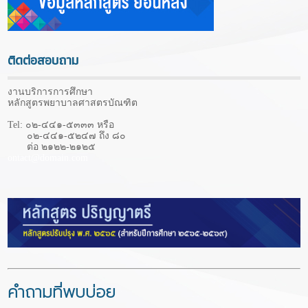
ติดต่อสอบถาม
งานบริการการศึกษา
หลักสูตรพยาบาลศาสตรบัณฑิต
Tel: ๐๒-๔๔๑-๕๓๓๓ หรือ
๐๒-๔๔๑-๕๒๔๗ ถึง ๘๐
ต่อ ๒๑๒๒-๒๑๒๕
ontact@domain.com
คำถามที่พบบ่อย