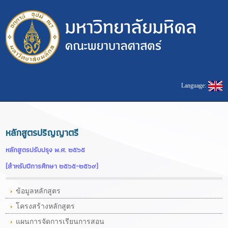
Language:
หลักสูตรปริญญาตรี
หลักสูตรปรับปรุง พ.ศ. ๒๕๖๕
(สำหรับปีการศึกษา ๒๕๖๕-๒๕๖๙)
ข้อมูลหลักสูตร
โครงสร้างหลักสูตร
แผนการจัดการเรียนการสอน