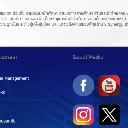
ลัยมหิดล ร่วมกับ งานพัฒนานักศึกษา งานบริการการศึกษา สโมสรนักศึกษาคณะพ
าลศาสตรบัณฑิต รหัส 64 เพื่อเป็นขวัญและกำลังใจในการสอบขึ้นทะเบียนและ
ามผูกพันระหว่างรุ่นพี่-รุ่นน้อง และแสดงถึงค่านิยมองค์กรด้าน S Synergy ร่ว
ebsites
Social Media
ge Management
รี่
าปลอดภัย