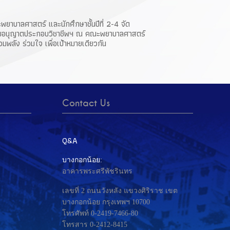
ยาบาลศาสตร์ และนักศึกษาชั้นปีที่ 2-4 จัด
รับใบอนุญาตประกอบวิชาชีพฯ ณ คณะพยาบาลศาสตร์
มพลัง ร่วมใจ เพื่อเป้าหมายเดียวกัน
Contact Us
Q&A
บางกอกน้อย:
อาคารพระศรีพัชรินทร
เลขที่ 2 ถนนวังหลัง แขวงศิริราช เขต
บางกอกน้อย กรุงเทพฯ 10700
โทรศัพท์ 0-2419-7466-80
โทรสาร 0-2412-8415