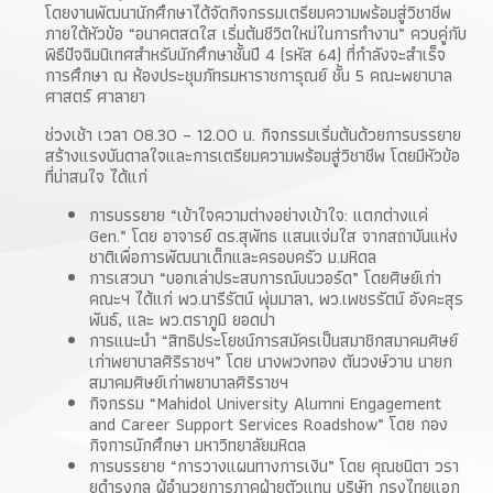
โดยงานพัฒนานักศึกษาได้จัดกิจกรรมเตรียมความพร้อมสู่วิชาชีพ
ภายใต้หัวข้อ “อนาคตสดใส เริ่มต้นชีวิตใหม่ในการทำงาน” ควบคู่กับ
พิธีปัจฉิมนิเทศสำหรับนักศึกษาชั้นปี 4 (รหัส 64) ที่กำลังจะสำเร็จ
การศึกษา ณ ห้องประชุมภัทรมหาราชการุณย์ ชั้น 5 คณะพยาบาล
ศาสตร์ ศาลายา
ช่วงเช้า เวลา 08.30 – 12.00 น. กิจกรรมเริ่มต้นด้วยการบรรยาย
สร้างแรงบันดาลใจและการเตรียมความพร้อมสู่วิชาชีพ โดยมีหัวข้อ
ที่น่าสนใจ ได้แก่
การบรรยาย “เข้าใจความต่างอย่างเข้าใจ: แตกต่างแค่
Gen.” โดย อาจารย์ ดร.สุพัทธ แสนแจ่มใส จากสถาบันแห่ง
ชาติเพื่อการพัฒนาเด็กและครอบครัว ม.มหิดล
การเสวนา “บอกเล่าประสบการณ์บนวอร์ด” โดยศิษย์เก่า
คณะฯ ได้แก่ พว.นารีรัตน์ พุ่มมาลา, พว.เพชรรัตน์ อังคะสุร
พันธ์, และ พว.ตราภูมิ ยอดปา
การแนะนำ “สิทธิประโยชน์การสมัครเป็นสมาชิกสมาคมศิษย์
เก่าพยาบาลศิริราชฯ” โดย นางพวงทอง ตันวงษ์วาน นายก
สมาคมศิษย์เก่าพยาบาลศิริราชฯ
กิจกรรม “Mahidol University Alumni Engagement
and Career Support Services Roadshow” โดย กอง
กิจการนักศึกษา มหาวิทยาลัยมหิดล
การบรรยาย “การวางแผนทางการเงิน” โดย คุณชนิตา วรา
ยุดำรงกุล ผู้อำนวยการภาคฝ่ายตัวแทน บริษัท กรุงไทยแอก