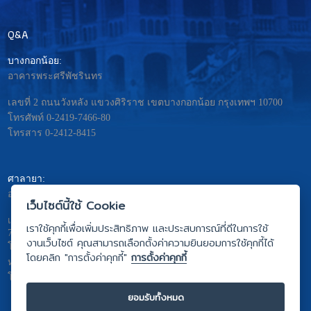
Q&A
บางกอกน้อย:
อาคารพระศรีพัชรินทร
เลขที่ 2 ถนนวังหลัง แขวงศิริราช เขตบางกอกน้อย กรุงเทพฯ 10700
โทรศัพท์ 0-2419-7466-80
โทรสาร 0-2412-8415
ศาลายา:
อาคารมหิดลอดุลยเดช – พระศรีนครินทร
เว็บไซต์นี้ใช้ Cookie
เลขที่ 999 ถ.พุทธมณฑลสาย4 ต. ศาลายา อ.พุทธมณฑล จ.นครปฐม
เราใช้คุกกี้เพื่อเพิ่มประสิทธิภาพ และประสบการณ์ที่ดีในการใช้
73170
งานเว็บไซต์ คุณสามารถเลือกตั้งค่าความยินยอมการใช้คุกกี้ได้
โทรศัพท์ 0-2441-5333
โดยคลิก "การตั้งค่าคุกกี้"
การตั้งค่าคุกกี้
หรือ 0-2441-5275 ถึง 81
โทรสาร 0-2441-5442
ยอมรับทั้งหมด