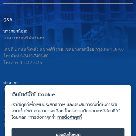
Q&A
บางกอกน้อย:
อาคารพระศรีพัชรินทร
เลขที่ 2 ถนนวังหลัง แขวงศิริราช เขตบางกอกน้อย กรุงเทพฯ 10700
โทรศัพท์ 0-2419-7466-80
โทรสาร 0-2412-8415
ศาลายา:
อาคารมหิดลอดุลยเดช – พระศรีนครินทร
เว็บไซต์นี้ใช้ Cookie
เลขที่ 999 ถ.พุทธมณฑลสาย4 ต. ศาลายา อ.พุทธมณฑล จ.นครปฐม
เราใช้คุกกี้เพื่อเพิ่มประสิทธิภาพ และประสบการณ์ที่ดีในการใช้
73170
งานเว็บไซต์ คุณสามารถเลือกตั้งค่าความยินยอมการใช้คุกกี้ได้
โทรศัพท์ 0-2441-5333
โดยคลิก "การตั้งค่าคุกกี้"
การตั้งค่าคุกกี้
หรือ 0-2441-5275 ถึง 81
โทรสาร 0-2441-5442
ยอมรับทั้งหมด