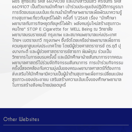
พัชร สุทธิแสน รหัส 6609038 และนางสาวมนัสวี ศรีจันทร์ รหัส
6609107 เป็นตัวแทนนักศึกษา เข้าร่วมประชุมเชิงปฏิบัติการบูรณา
การจัดอบรมแบบเข้มแก่แกนนำนักศึกษาพยาบาลเพื่อพัฒนาความรู้
ทางสุขภาพเกี่ยวกับบุหรี่ไฟฟ้า ครั้งที่ 1/2568 เรื่อง “นักศึกษา
พยาบาลกับภารกิจหยุดภัยบุหรี่ไฟฟ้า: พลังคนรุ่นใหม่สร้างสุขภาวะ
คนไทย” STOP E Cigarette for WELL Being ณ วิทยาลัย
พยาบาลบรมราชชนนี กรุงเทพ และสมาคมพยาบาลแห่งประเทศ
ไทยฯ เขตราชเทวี กรุงเทพฯ ซึ่งจัดโดยเครือข่ายพยาบาลเพื่อการ
ควบคุมยาสูบแห่งประเทศไทย โดยมีผู้ช่วยศาสตราจารย์ ดร.ฤดี ปุ
งบางกะดี่ และผู้ช่วยศาสตราจารย์สาธกา พิมพ์รุณ ร่วมเป็น
วิทยากรในการอบรมครั้งนี้ และมีนักศึกษาฝ่ายสันทนาการจากคณะ
พยาบาลศาสตร์ไปร่วมจัดกิจกรรมสันทนาการ การเข้าร่วมกิจกรรม
ครั้งนี้สอดคล้องกับความมุ่งมั่นของคณะพยาบาลศาสตร์ที่ต้องการ
ส่งเสริมให้นักศึกษามีความเป็นผู้นำด้านสุขภาพเพื่อการเปลี่ยนแปลง
สุขภาวะของประชาชน เสริมสร้างความเข้มแข็งของศึกษาพยาบาล
ในการสร้างสังคมไทยปลอดบุหรี่
Other Websites