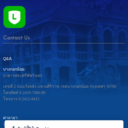
Contact Us
Q&A
บางกอกน้อย:
อาคารพระศรีพัชรินทร
เลขที่ 2 ถนนวังหลัง แขวงศิริราช เขตบางกอกน้อย กรุงเทพฯ 10700
โทรศัพท์ 0-2419-7466-80
โทรสาร 0-2412-8415
ศาลายา:
อาคารมหิดลอดุลยเดช – พระศรีนครินทร