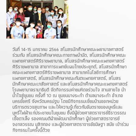
วันที่ 14-15 มกราคม 2566 สโมสรนักศึกษาคณะพยาบาลศาสตร์
ร่วมกับ สโมสรนักศึกษาคณะกายภาพบำบัด, สโมสรนักศึกษาคณะ
แพทยศาสตร์ศิริราชพยาบาล, สโมสรนักศึกษาคณะแพทยศาสตร์
ศิริราชพยาบาล สาขาการแพทย์แผนไทยประยุกต์, สโมสรนักศึกษา
คณะแพทยศาสตร์ศิริราชพยาบาล สาขาเทคโนโลยีการศึกษา
แพทยศาสตร์, สโมสรนักศึกษาคณะทันตแพทยศาสตร์, สโมสร
นักศึกษาคณะเภสัชศาสตร์ และสโมสรนักศึกษาคณะแพทยศาสตร์
โรงพยาบาลรามาธิบดี จัดกิจกรรมค่ายมหิดลร่วมใจ สานสายใย นำ
น้ำใจสู่ชุมชน ครั้งที่ 10 ณ ชุมชนบางระกำ ตำบลบางระกำ อำเภอ
นครชัยศรี จังหวัดนครปฐม โดยมีกิจกรรมเยี่ยมบ้านออกหน่วย
บริการตรวจสุขภาพ และให้ความรู้เกี่ยวกับอันตรายของบุหรี่และ
บุหรี่ไฟฟ้าแก่ประชาชนในชุมชน ซึ่งมีผู้ช่วยศาสตราจารย์ธิราวรรณ
เชื้อตาเล็ง รองคณบดีฝ่ายพัฒนานักศึกษา ผู้ช่วยศาสตราจารย์
จงกลวรรณ มุสิกทอง และผู้ช่วยศาสตราจารย์ธนิษฐา สมัย เข้าร่วม
กิจกรรมในครั้งนี้ด้วย