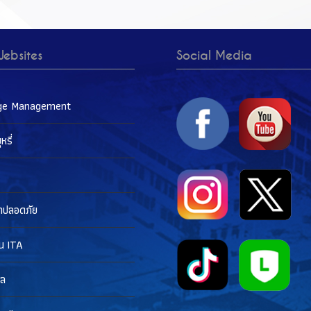
ebsites
Social Media
ge Management
รี่
าปลอดภัย
น ITA
าล