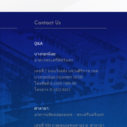
Contact Us
Q&A
บางกอกน้อย:
อาคารพระศรีพัชรินทร
เลขที่ 2 ถนนวังหลัง แขวงศิริราช เขต
บางกอกน้อย กรุงเทพฯ 10700
โทรศัพท์ 0-2419-7466-80
โทรสาร 0-2412-8415
ศาลายา:
อาคารมหิดลอดุลยเดช – พระศรีนครินทร
เลขที่ 999 ถ.พุทธมณฑลสาย4 ต. ศาลายา