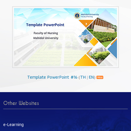
Template PowerPoint #16
TH
EN
(
|
)
Other Websites
e-Learning