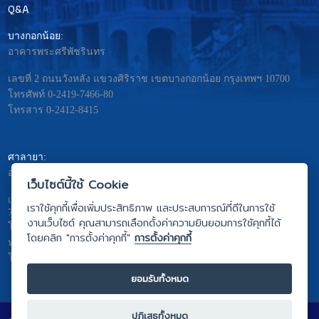
Q&A
บางกอกน้อย:
อาคารพระศรีพัชรินทร
เลขที่ 2 ถนนวังหลัง แขวงศิริราช เขตบางกอกน้อย กรุงเทพฯ 10700
โทรศัพท์ 0-2419-7466-80
โทรสาร 0-2412-8415
ศาลายา:
อาคารมหิดลอดุลยเดช – พระศรีนครินทร
เว็บไซต์นี้ใช้ Cookie
เลขที่ 999 ถ.พุทธมณฑลสาย4 ต. ศาลายา อ.พุทธมณฑล จ.นครปฐม
เราใช้คุกกี้เพื่อเพิ่มประสิทธิภาพ และประสบการณ์ที่ดีในการใช้
73170
งานเว็บไซต์ คุณสามารถเลือกตั้งค่าความยินยอมการใช้คุกกี้ได้
โทรศัพท์ 0-2441-5333
โดยคลิก "การตั้งค่าคุกกี้"
การตั้งค่าคุกกี้
หรือ 0-2441-5275 ถึง 81
โทรสาร 0-2441-5442
ยอมรับทั้งหมด
ปฏิเสธทั้งหมด