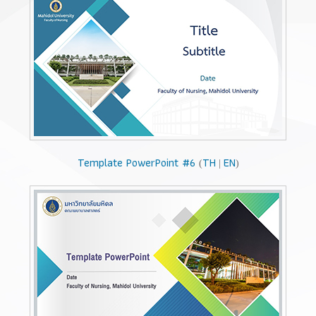
Template PowerPoint #6
TH
EN
(
|
)