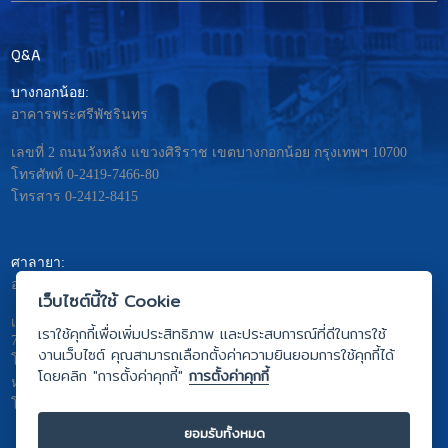
Q&A
บางกอกน้อย:
อาคารพระศรีพัชรินทร
เลขที่ 2 ถนนวังหลัง แขวงศิริราช เขตบางกอกน้อย กรุงเทพฯ 10700
โทรศัพท์ 0-2419-7466-80
โทรสาร 0-2412-8415
ศาลายา:
อาคารมหิดลอดุลยเดช – พระศรีนครินทร
เว็บไซต์นี้ใช้ Cookie
เลขที่ 999 ถ.พุทธมณฑลสาย4 ต. ศาลายา อ.พุทธมณฑล จ.นครปฐม
เราใช้คุกกี้เพื่อเพิ่มประสิทธิภาพ และประสบการณ์ที่ดีในการใช้
73170
งานเว็บไซต์ คุณสามารถเลือกตั้งค่าความยินยอมการใช้คุกกี้ได้
โทรศัพท์ 0-2441-5333
โดยคลิก "การตั้งค่าคุกกี้"
การตั้งค่าคุกกี้
หรือ 0-2441-5275 ถึง 81
โทรสาร 0-2441-5442
ยอมรับทั้งหมด