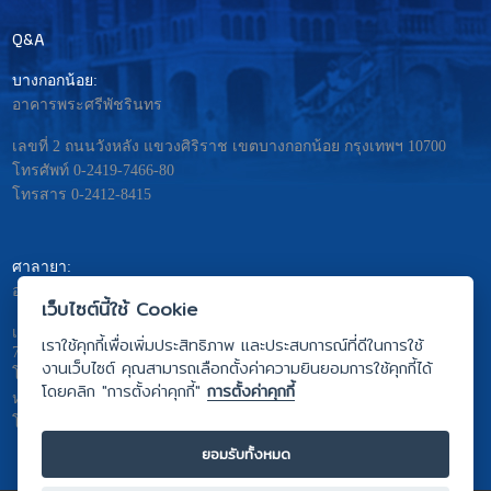
Q&A
บางกอกน้อย:
อาคารพระศรีพัชรินทร
เลขที่ 2 ถนนวังหลัง แขวงศิริราช เขตบางกอกน้อย กรุงเทพฯ 10700
โทรศัพท์ 0-2419-7466-80
โทรสาร 0-2412-8415
ศาลายา:
อาคารมหิดลอดุลยเดช – พระศรีนครินทร
เว็บไซต์นี้ใช้ Cookie
เลขที่ 999 ถ.พุทธมณฑลสาย4 ต. ศาลายา อ.พุทธมณฑล จ.นครปฐม
เราใช้คุกกี้เพื่อเพิ่มประสิทธิภาพ และประสบการณ์ที่ดีในการใช้
73170
งานเว็บไซต์ คุณสามารถเลือกตั้งค่าความยินยอมการใช้คุกกี้ได้
โทรศัพท์ 0-2441-5333
โดยคลิก "การตั้งค่าคุกกี้"
การตั้งค่าคุกกี้
หรือ 0-2441-5275 ถึง 81
โทรสาร 0-2441-5442
ยอมรับทั้งหมด