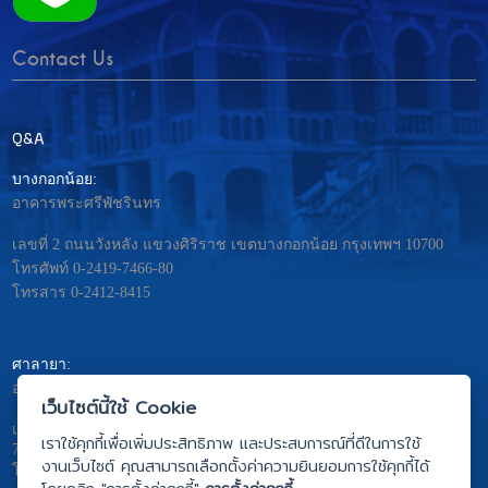
Contact Us
Q&A
บางกอกน้อย:
อาคารพระศรีพัชรินทร
เลขที่ 2 ถนนวังหลัง แขวงศิริราช เขตบางกอกน้อย กรุงเทพฯ 10700
โทรศัพท์ 0-2419-7466-80
โทรสาร 0-2412-8415
ศาลายา:
อาคารมหิดลอดุลยเดช – พระศรีนครินทร
เว็บไซต์นี้ใช้ Cookie
เลขที่ 999 ถ.พุทธมณฑลสาย4 ต. ศาลายา อ.พุทธมณฑล จ.นครปฐม
เราใช้คุกกี้เพื่อเพิ่มประสิทธิภาพ และประสบการณ์ที่ดีในการใช้
73170
งานเว็บไซต์ คุณสามารถเลือกตั้งค่าความยินยอมการใช้คุกกี้ได้
โทรศัพท์ 0-2441-5333