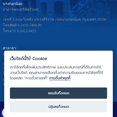
บางกอกน้อย:
อาคารพระศรีพัชรินทร
เลขที่ 2 ถนนวังหลัง แขวงศิริราช เขตบางกอกน้อย กรุงเทพฯ 10700
โทรศัพท์ 0-2419-7466-80
โทรสาร 0-2412-8415
ศาลายา:
อาคารมหิดลอดุลยเดช – พระศรีนครินทร
เว็บไซต์นี้ใช้ Cookie
เลขที่ 999 ถ.พุทธมณฑลสาย4 ต. ศาลายา อ.พุทธมณฑล จ.นครปฐม
เราใช้คุกกี้เพื่อเพิ่มประสิทธิภาพ และประสบการณ์ที่ดีในการใช้
73170
งานเว็บไซต์ คุณสามารถเลือกตั้งค่าความยินยอมการใช้คุกกี้ได้
โทรศัพท์ 0-2441-5333
โดยคลิก "การตั้งค่าคุกกี้"
การตั้งค่าคุกกี้
หรือ 0-2441-5275 ถึง 81
โทรสาร 0-2441-5442
ยอมรับทั้งหมด
ปฏิเสธทั้งหมด
Copyright © 2022 -Faculty of Nursing, Mahidol University. All rights reserved.
Webmaster:
nswww@mahidol.ac.th