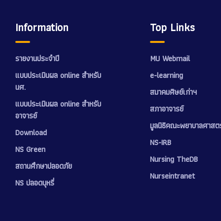
Information
Top Links
รายงานประจำปี
MU Webmail
แบบประเมินผล online สำหรับ
e-learning
นศ.
สมาคมศิษย์เก่าฯ
แบบประเมินผล online สำหรับ
สภาอาจารย์
อาจารย์
มูลนิธิคณะพยาบาลศาสตร
Download
NS-IRB
NS Green
Nursing TheDB
สถานศึกษาปลอดภัย
Nurseintranet
NS ปลอดบุหรี่