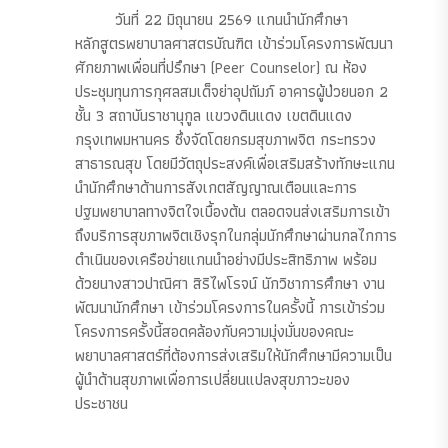
วันที่ 22 มิถุนายน 2569 แกนนำนักศึกษา
หลักสูตรพยาบาลศาสตรบัณฑิต เข้าร่วมโครงการพัฒนา
ศักยภาพเพื่อนที่ปรึกษา (Peer Counselor) ณ ห้อง
ประชุมทุนการกุศลสมเด็จย่าอุปถัมภ์ อาคารผู้ป่วยนอก 2
ชั้น 3 สถาบันราชานุกูล แขวงดินแดง เขตดินแดง
กรุงเทพมหานคร ซึ่งจัดโดยกรมสุขภาพจิต กระทรวง
สาธารณสุข โดยมีวัตถุประสงค์เพื่อเสริมสร้างทักษะแกน
นำนักศึกษาด้านการสังเกตสัญญาณเตือนและการ
ปฐมพยาบาลทางจิตใจเบื้องต้น ตลอดจนส่งเสริมการเข้า
ถึงบริการสุขภาพจิตเชิงรุกในกลุ่มนักศึกษาผ่านกลไกการ
ดำเนินของเครือข่ายแกนนำอย่างมีประสิทธิภาพ พร้อม
ด้วยนางสาวปาณิศา สิริไพโรจน์ นักวิชาการศึกษา งาน
พัฒนานักศึกษา เข้าร่วมโครงการในครั้งนี้ การเข้าร่วม
โครงการครั้งนี้สอดคล้องกับความมุ่งมั่นของคณะ
พยาบาลศาสตร์ที่ต้องการส่งเสริมให้นักศึกษามีความเป็น
ผู้นำด้านสุขภาพเพื่อการเปลี่ยนแปลงสุขภาวะของ
ประชาชน