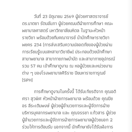
วันที่ 23 มิถุนายน 2569 ผู้ช่วยศาสตราจารย์
ดร.นาตยา รัตนอัมภา ผู้ช่วยคณบดีฝ่ายการศึกษา คณะ
พยาบาลศาสตร์ มหาวิทยาลัยมหิดล ในฐานะหัวหน้า
รายวิชา พร้อมด้วยทีมคณาจารย์ นำนักศึกษารายวิชา
พยคร 234 (การส่งเสริมความปลอดภัยของผู้ป่วยผ่าน
การเรียนรู้แบบสหสาขาวิชาชีพ) ประกอบด้วยนักศึกษา
สาขาพยาบาล สาขากายภาพบำบัด และสาขากายอุปกรณ์
รวม 57 คน เข้าศึกษาดูงาน ณ หอผู้ป่วยและหน่วยงาน
ต่าง ๆ ของโรงพยาบาลศิริราช ปิยมหาราชการุณย์
(SiPH)
การศึกษาดูงานในครั้งนี้ ได้รับเกียรติจาก คุณอดิ
ศรา สุวพิศ หัวหน้าฝ่ายการพยาบาล พร้อมด้วย คุณปิย
อร ลีระเติมพงษ์ ผู้ช่วยผู้อำนวยการและผู้จัดการฝ่าย
บริหารบุคลากรพยาบาล และ คุณจรรยา แก้วสาร ผู้ช่วย
ผู้อำนวยการและผู้จัดการฝ่ายการพยาบาลผู้ป่วยนอก 2
ร่วมให้การต้อนรับ นอกจากนี้ นักศึกษายังได้รับฟังการ