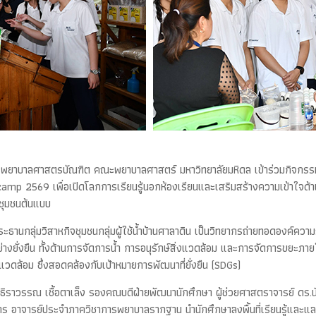
รพยาบาลศาสตรบัณฑิต คณะพยาบาลศาสตร์ มหาวิทยาลัยมหิดล เข้าร่วมกิจกรร
 2569 เพื่อเปิดโลกการเรียนรู้นอกห้องเรียนและเสริมสร้างความเข้าใจด้าน
ชุมชนต้นแบบ
 ประธานกลุ่มวิสาหกิจชุมชนกลุ่มผู้ใช้น้ำบ้านศาลาดิน เป็นวิทยากรถ่ายทอดองค์ค
ยั่งยืน ทั้งด้านการจัดการน้ำ การอนุรักษ์สิ่งแวดล้อม และการจัดการขยะภาย
งแวดล้อม ซึ่งสอดคล้องกับเป้าหมายการพัฒนาที่ยั่งยืน (SDGs)
ดร.ธิราวรรณ เชื้อตาเล็ง รองคณบดีฝ่ายพัฒนานักศึกษา ผู้ช่วยศาสตราจารย์ ด
าจารย์ประจำภาควิชาการพยาบาลรากฐาน นำนักศึกษาลงพื้นที่เรียนรู้และแลก