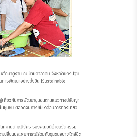
มศึกษาดูงาน ณ บ้านศาลาดิน จังหวัดนครปฐม
การพัฒนาอย่างยั่งยืน (Sustainable
วามรู้เกี่ยวกับการพัฒนาชุมชนตามแนวทางปรัชญา
ในชุมชน ตลอดจนการขับเคลื่อนการท่องเที่ยว
ร.นันทกานต์ มณีจักร รองคณบดีฝ่ายนวัตกรรม
เปลี่ยนประสบการณ์ร่วมกับชุมชนอย่างใกล้ชิด