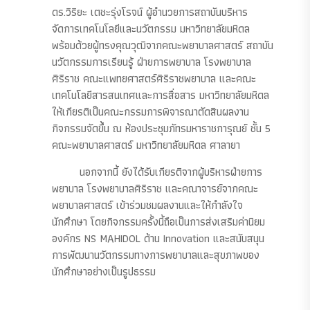
ดร.วิริยะ เตชะรุ่งโรจน์ ผู้อำนวยการสถาบันบริหาร
จัดการเทคโนโลยีและนวัตกรรม มหาวิทยาลัยมหิดล
พร้อมด้วยผู้ทรงคุณวุฒิจากคณะพยาบาลศาสตร์ สถาบัน
นวัตกรรมการเรียนรู้ ฝ่ายการพยาบาล โรงพยาบาล
ศิริราช คณะแพทยศาสตร์ศิริราชพยาบาล และคณะ
เทคโนโลยีสารสนเทศและการสื่อสาร มหาวิทยาลัยมหิดล
ให้เกียรติเป็นคณะกรรมการพิจารณาตัดสินผลงาน
กิจกรรมจัดขึ้น ณ ห้องประชุมภัทรมหาราชการุณย์ ชั้น 5
คณะพยาบาลศาสตร์ มหาวิทยาลัยมหิดล ศาลายา
นอกจากนี้ ยังได้รับเกียรติจากผู้บริหารฝ่ายการ
พยาบาล โรงพยาบาลศิริราช และคณาจารย์จากคณะ
พยาบาลศาสตร์ เข้าร่วมชมผลงานและให้กำลังใจ
นักศึกษา โดยกิจกรรมครั้งนี้ถือเป็นการส่งเสริมค่านิยม
องค์กร NS MAHIDOL ด้าน Innovation และสนับสนุน
การพัฒนานวัตกรรมทางการพยาบาลและสุขภาพของ
นักศึกษาอย่างเป็นรูปธรรม