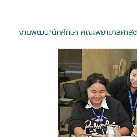
งานพัฒนานักศึกษา คณะพยาบาลศาสตร์ ม