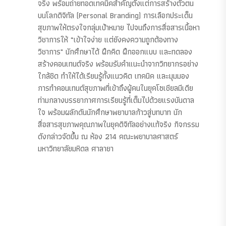
จริง พร้อมถ่ายทอดเทคนิคสำคัญตั้งแต่การสร้างตัวตน
บนโลกดิจิทัล (Personal Branding) การเลือกประเด็น
สุขภาพให้ตรงใจกลุ่มเป้าหมาย ไปจนถึงการสื่อสารเนื้อหา
วิชาการให้ “เข้าใจง่าย แต่ยังคงความถูกต้องทาง
วิชาการ" นักศึกษาได้ ฝึกคิด ฝึกออกแบบ และทดลอง
สร้างคอนเทนต์จริง พร้อมรับคำแนะนำจากวิทยากรอย่าง
ใกล้ชิด ทำให้ได้เรียนรู้ทั้งแนวคิด เทคนิค และมุมมอง
การทำคอนเทนต์สุขภาพที่เข้าถึงผู้คนในยุคโซเชียลมีเดีย
ท่ามกลางบรรยากาศการเรียนรู้ที่เต็มไปด้วยแรงบันดาล
ใจ พร้อมผลักดันนักศึกษาพยาบาลก้าวสู่บทบาท นัก
สื่อสารสุขภาพคุณภาพในยุคดิจิทัลอย่างแท้จริง กิจกรรม
ดังกล่าวจัดขึ้น ณ ห้อง 214 คณะพยาบาลศาสตร์
มหาวิทยาลัยมหิดล ศาลายา