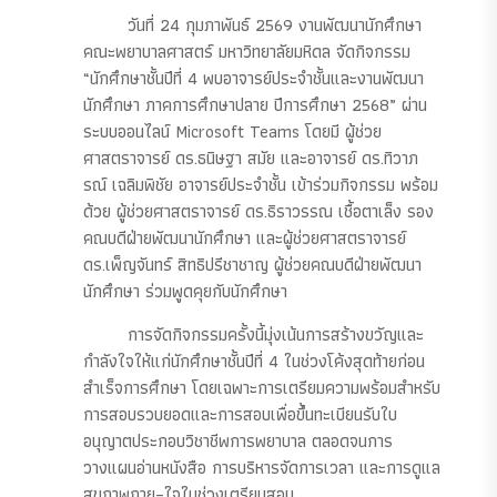
วันที่ 24 กุมภาพันธ์ 2569 งานพัฒนานักศึกษา
คณะพยาบาลศาสตร์ มหาวิทยาลัยมหิดล จัดกิจกรรม
“นักศึกษาชั้นปีที่ 4 พบอาจารย์ประจำชั้นและงานพัฒนา
นักศึกษา ภาคการศึกษาปลาย ปีการศึกษา 2568” ผ่าน
ระบบออนไลน์ Microsoft Teams โดยมี ผู้ช่วย
ศาสตราจารย์ ดร.ธนิษฐา สมัย และอาจารย์ ดร.ทิวาภ
รณ์ เฉลิมพิชัย อาจารย์ประจำชั้น เข้าร่วมกิจกรรม พร้อม
ด้วย ผู้ช่วยศาสตราจารย์ ดร.ธิราวรรณ เชื้อตาเล็ง รอง
คณบดีฝ่ายพัฒนานักศึกษา และผู้ช่วยศาสตราจารย์
ดร.เพ็ญจันทร์ สิทธิปรีชาชาญ ผู้ช่วยคณบดีฝ่ายพัฒนา
นักศึกษา ร่วมพูดคุยกับนักศึกษา
การจัดกิจกรรมครั้งนี้มุ่งเน้นการสร้างขวัญและ
กำลังใจให้แก่นักศึกษาชั้นปีที่ 4 ในช่วงโค้งสุดท้ายก่อน
สำเร็จการศึกษา โดยเฉพาะการเตรียมความพร้อมสำหรับ
การสอบรวบยอดและการสอบเพื่อขึ้นทะเบียนรับใบ
อนุญาตประกอบวิชาชีพการพยาบาล ตลอดจนการ
วางแผนอ่านหนังสือ การบริหารจัดการเวลา และการดูแล
สุขภาพกาย–ใจในช่วงเตรียมสอบ