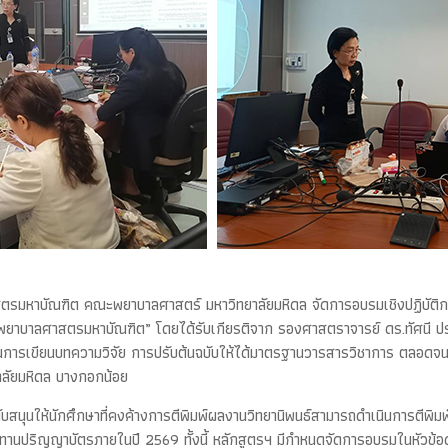
ตรมหาบัณฑิต คณะพยาบาลศาสตร์ มหาวิทยาลัยมหิดล จัดการอบรมเชิงปฏิบัติการ
รพยาบาลศาสตรมหาบัณฑิต” โดยได้รับเกียรติจาก รองศาสตราจารย์ ดร.ทัศนี
านการเขียนบทความวิจัย การปรับต้นฉบับให้ได้มาตรฐานวารสารวิชาการ ตลอด
าลัยมหิดล บางกอกน้อย
ับสนุนให้นักศึกษาที่คงค้างการตีพิมพ์ผลงานวิทยานิพนธ์สามารถดำเนินการตีพิมพ์
ปริญญาบัตรภายในปี 2569 ทั้งนี้ หลักสูตรฯ มีกำหนดจัดการอบรมในหัวข้อดังก