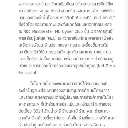
พยาบาลศาสตร์ มหาวิทยาลัยมหิดล นำโดย นางสาวพินธ์ทิพ
ภา สนธิสุวรรณกุล หัวหน้างานบริหารจัดการ เข้าร่วมพิธีรับ
มอบของที่ระลึกในโครงการ "GinD GreenD" (กินดี กรีนดี)"
ซึ่งจัดโดยกองกายภาพและสิ่งแวดล้อม มหาวิทยาลัยมหิดล
ณ ห้อง Minitheater MU Cyber Club ชั้น 2 อาคารศูนย์
การเรียนรู้มหิดล (MLC) มหาวิทยาลัยมหิดล ศาลายา เพื่อส่ง
เสริมการพัฒนาร้านประกอบอาหารและเครื่องดื่มภายใน
มหาวิทยาลัยให้มีมาตรฐานด้านสุขาภิบาลอาหาร โภชนาการ
และเป็นมิตรต่อสิ่งแวดล้อม พร้อมสนับสนุนการดำเนินงานสู่
เป้าหมายการปล่อยก๊าซเรือนกระจกสุทธิเป็นศูนย์ (Net Zero
Emission)
ในโอกาสนี้ คณะพยาบาลศาสตร์ได้รับมอบของที่
ระลึกในฐานะส่วนงานที่ร่วมสนับสนุนการดำเนินโครงการ
และร่วมแสดงความยินดีกับผู้ประกอบการร้านค้าภายในโรง
อาหารคณะฯ ที่เข้าร่วมการประเมินและพัฒนาร้านค้าอย่าง
ต่อเนื่อง ได้แก่ ร้านน้ำวารี ร้านผลไม้ ร้าน A&I ข้าวแกง-
ตามสั่ง ร้านก๋วยเตี๋ยวไก่มะระเต็มอิ่ม ร้านพี่สาวแกงใต้ และ
ร้านส้มตำปู สะท้อนถึงความร่วมมือในการส่งเสริมการ