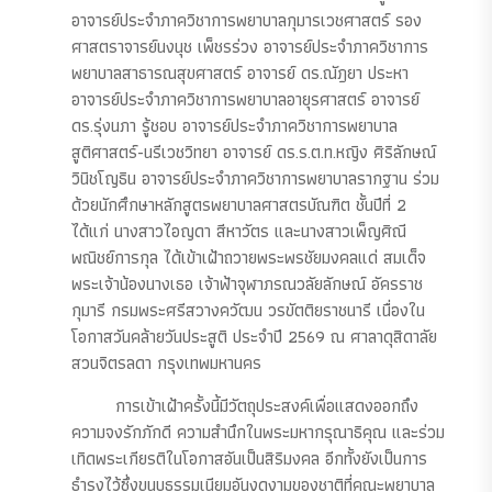
อาจารย์ประจำภาควิชาการพยาบาลกุมารเวชศาสตร์ รอง
ศาสตราจารย์นงนุช เพ็ชรร่วง อาจารย์ประจำภาควิชาการ
พยาบาลสาธารณสุขศาสตร์ อาจารย์ ดร.ณัฎยา ประหา
อาจารย์ประจำภาควิชาการพยาบาลอายุรศาสตร์ อาจารย์
ดร.รุ่งนภา รู้ชอบ อาจารย์ประจำภาควิชาการพยาบาล
สูติศาสตร์-นรีเวชวิทยา อาจารย์ ดร.ร.ต.ท.หญิง ศิริลักษณ์
วินิชโญธิน อาจารย์ประจำภาควิชาการพยาบาลรากฐาน ร่วม
ด้วยนักศึกษาหลักสูตรพยาบาลศาสตรบัณฑิต ชั้นปีที่ 2
ได้แก่ นางสาวไอญดา สีหาวัตร และนางสาวเพ็ญศิณี
พณิชย์การกุล ได้เข้าเฝ้าถวายพระพรชัยมงคลแด่ สมเด็จ
พระเจ้าน้องนางเธอ เจ้าฟ้าจุฬาภรณวลัยลักษณ์ อัครราช
กุมารี กรมพระศรีสวางควัฒน วรขัตติยราชนารี เนื่องใน
โอกาสวันคล้ายวันประสูติ ประจำปี 2569 ณ ศาลาดุสิดาลัย
สวนจิตรลดา กรุงเทพมหานคร
การเข้าเฝ้าครั้งนี้มีวัตถุประสงค์เพื่อแสดงออกถึง
ความจงรักภักดี ความสำนึกในพระมหากรุณาธิคุณ และร่วม
เทิดพระเกียรติในโอกาสอันเป็นสิริมงคล อีกทั้งยังเป็นการ
ธำรงไว้ซึ่งขนบธรรมเนียมอันงดงามของชาติที่คณะพยาบาล