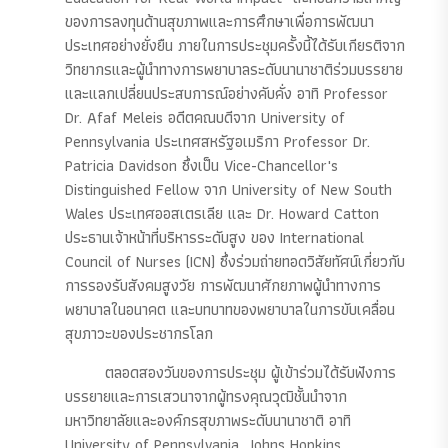
ของการลงทุนด้านสุขภาพและการศึกษาเพื่อการพัฒนา
ประเทศอย่างยั่งยืน ภายในการประชุมครั้งนี้ได้รับเกียรติจาก
วิทยากรและผู้นำทางการพยาบาลระดับนานาชาติร่วมบรรยาย
และแลกเปลี่ยนประสบการณ์อย่างคับคั่ง อาทิ Professor
Dr. Afaf Meleis อดีตคณบดีจาก University of
Pennsylvania ประเทศสหรัฐอเมริกา Professor Dr.
Patricia Davidson ซึ่งเป็น Vice-Chancellor's
Distinguished Fellow จาก University of New South
Wales ประเทศออสเตรเลีย และ Dr. Howard Catton
ประธานเจ้าหน้าที่บริหารระดับสูง ของ International
Council of Nurses (ICN) ซึ่งร่วมถ่ายทอดวิสัยทัศน์เกี่ยวกับ
การรองรับสังคมสูงวัย การพัฒนาศักยภาพผู้นำทางการ
พยาบาลในอนาคต และบทบาทของพยาบาลในการขับเคลื่อน
สุขภาวะของประชากรโลก
ตลอดสองวันของการประชุม ผู้เข้าร่วมได้รับฟังการ
บรรยายและการเสวนาจากผู้ทรงคุณวุฒิชั้นนำจาก
มหาวิทยาลัยและองค์กรสุขภาพระดับนานาชาติ อาทิ
University of Pennsylvania, Johns Hopkins