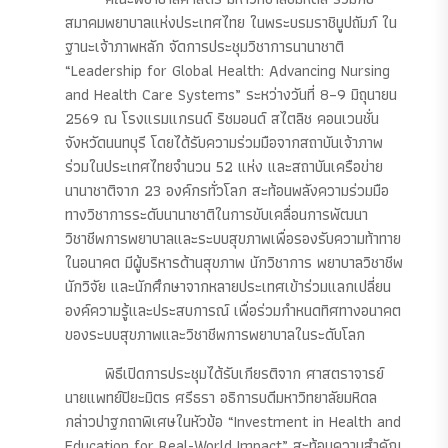
สมาคมพยาบาลแห่งประเทศไทย ในพระบรมราชินูปถัมภ์ ใน
ฐานะเจ้าภาพหลัก จัดการประชุมวิชาการนานาชาติ
“Leadership for Global Health: Advancing Nursing
and Health Care Systems” ระหว่างวันที่ 8–9 มิถุนายน
2569 ณ โรงแรมแกรนด์ ริชมอนด์ สไตลิช คอนเวนชั่น
จังหวัดนนทบุรี โดยได้รับความร่วมมือจากสถาบันเจ้าภาพ
ร่วมในประเทศไทยจำนวน 52 แห่ง และสถาบันเครือข่าย
นานาชาติจาก 23 องค์กรทั่วโลก สะท้อนพลังความร่วมมือ
ทางวิชาการระดับนานาชาติในการขับเคลื่อนการพัฒนา
วิชาชีพการพยาบาลและระบบสุขภาพเพื่อรองรับความท้าทาย
ในอนาคต มีผู้บริหารด้านสุขภาพ นักวิชาการ พยาบาลวิชาชีพ
นักวิจัย และนักศึกษาจากหลายประเทศเข้าร่วมแลกเปลี่ยน
องค์ความรู้และประสบการณ์ เพื่อร่วมกำหนดทิศทางอนาคต
ของระบบสุขภาพและวิชาชีพการพยาบาลในระดับโลก
พิธีเปิดการประชุมได้รับเกียรติจาก ศาสตราจารย์
นายแพทย์ปิยะมิตร ศรีธรา อธิการบดีมหาวิทยาลัยมหิดล
กล่าวปาฐกถาพิเศษในหัวข้อ “Investment in Health and
Education for Real-World Impact” สะท้อนความสำคัญ