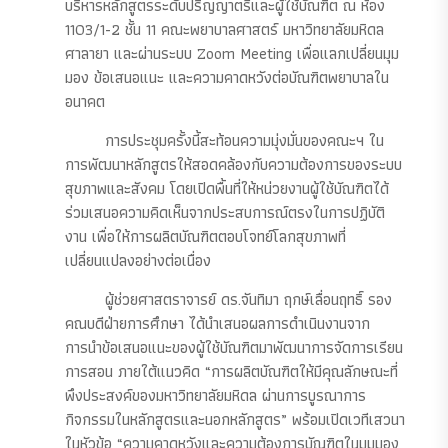
บริหารหลักสูตรระดับปริญญาตรีและผู้ใช้บัณฑิต ณ ห้อง
1103/1-2 ชั้น 11 คณะพยาบาลศาสตร์ มหาวิทยาลัยมหิดล
ศาลายา และผ่านระบบ Zoom Meeting เพื่อแลกเปลี่ยนมุม
มอง ข้อเสนอแนะ และความคาดหวังต่อบัณฑิตพยาบาลใน
อนาคต
การประชุมครั้งนี้สะท้อนความมุ่งมั่นของคณะฯ ใน
การพัฒนาหลักสูตรให้สอดคล้องกับความต้องการของระบบ
สุขภาพและสังคม โดยเปิดพื้นที่ให้หน่วยงานผู้ใช้บัณฑิตได้
ร่วมเสนอความคิดเห็นจากประสบการณ์ตรงในการปฏิบัติ
งาน เพื่อให้การผลิตบัณฑิตตอบโจทย์โลกสุขภาพที่
เปลี่ยนแปลงอย่างต่อเนื่อง
ผู้ช่วยศาสตราจารย์ ดร.จันทิมา ฤกษ์เลื่อนฤทธิ์ รอง
คณบดีฝ่ายการศึกษา ได้นำเสนอผลการดำเนินงานจาก
การนำข้อเสนอแนะของผู้ใช้บัณฑิตมาพัฒนาการจัดการเรียน
การสอน ภายใต้แนวคิด “การผลิตบัณฑิตให้มีคุณลักษณะที่
พึงประสงค์ของมหาวิทยาลัยมหิดล ผ่านการบูรณาการ
กิจกรรมในหลักสูตรและนอกหลักสูตร” พร้อมเปิดเวทีเสวนา
ในหัวข้อ “ความคาดหวังและความต้องการบัณฑิตในมุมมอง