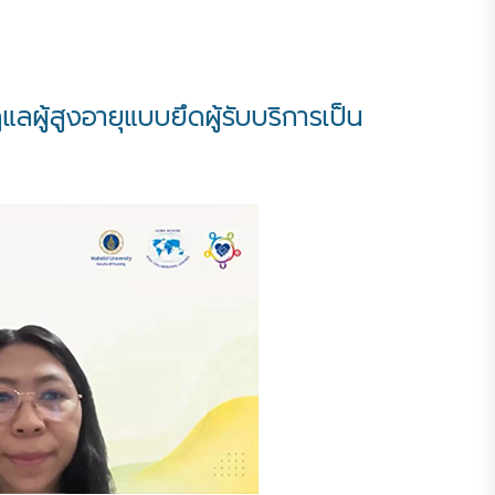
้สูงอายุแบบยึดผู้รับบริการเป็น