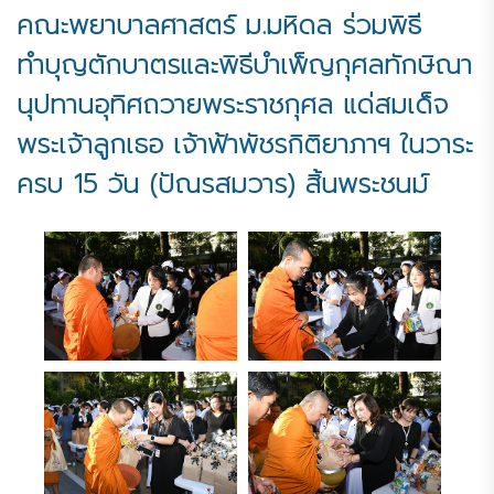
คณะพยาบาลศาสตร์ ม.มหิดล ร่วมพิธี
ทำบุญตักบาตรและพิธีบำเพ็ญกุศลทักษิณา
นุปทานอุทิศถวายพระราชกุศล แด่สมเด็จ
พระเจ้าลูกเธอ เจ้าฟ้าพัชรกิติยาภาฯ ในวาระ
ครบ 15 วัน (ปัณรสมวาร) สิ้นพระชนม์