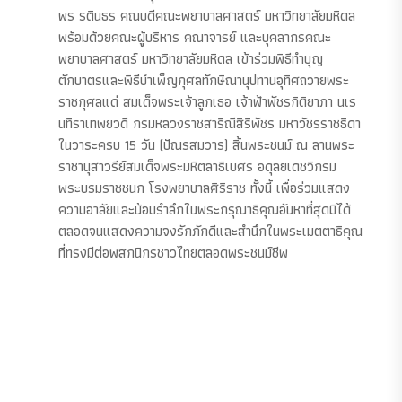
พร รตินธร คณบดีคณะพยาบาลศาสตร์ มหาวิทยาลัยมหิดล
พร้อมด้วยคณะผู้บริหาร คณาจารย์ และบุคลากรคณะ
พยาบาลศาสตร์ มหาวิทยาลัยมหิดล เข้าร่วมพิธีทำบุญ
ตักบาตรและพิธีบำเพ็ญกุศลทักษิณานุปทานอุทิศถวายพระ
ราชกุศลแด่ สมเด็จพระเจ้าลูกเธอ เจ้าฟ้าพัชรกิติยาภา นเร
นทิราเทพยวดี กรมหลวงราชสาริณีสิริพัชร มหาวัชรราชธิดา
ในวาระครบ 15 วัน (ปัณรสมวาร) สิ้นพระชนม์ ณ ลานพระ
ราชานุสาวรีย์สมเด็จพระมหิตลาธิเบศร อดุลยเดชวิกรม
พระบรมราชชนก โรงพยาบาลศิริราช ทั้งนี้ เพื่อร่วมแสดง
ความอาลัยและน้อมรำลึกในพระกรุณาธิคุณอันหาที่สุดมิได้
ตลอดจนแสดงความจงรักภักดีและสำนึกในพระเมตตาธิคุณ
ที่ทรงมีต่อพสกนิกรชาวไทยตลอดพระชนม์ชีพ