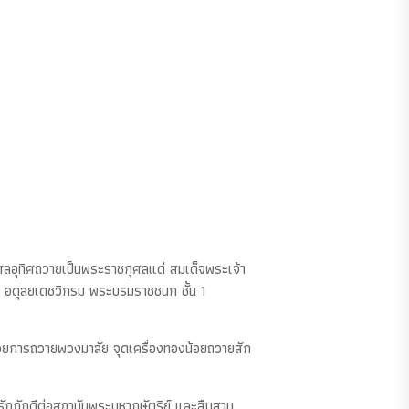
ศลอุทิศถวายเป็นพระราชกุศลแด่ สมเด็จพระเจ้า
ร อดุลยเดชวิกรม พระบรมราชชนก ชั้น 1
ด้วยการถวายพวงมาลัย จุดเครื่องทองน้อยถวายสัก
กภักดีต่อสถาบันพระมหากษัตริย์ และสืบสาน