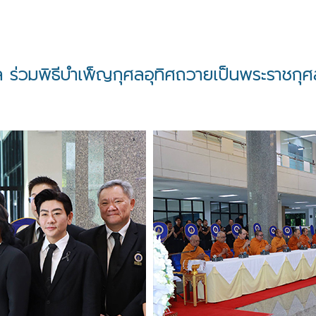
วมพิธีบำเพ็ญกุศลอุทิศถวายเป็นพระราชกุศลแด