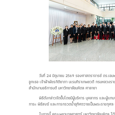
วันที่ 24 มิถุนายน 2569 รองศาสตราจารย์ ดร.เอม
ลูกเธอ เจ้าฟ้าพัชรกิติยาภา นเรนทิราเทพยวดี กรมหลวงร
สำนักงานอธิการบดี มหาวิทยาลัยมหิดล ศาลายา
พิธีดังกล่าวจัดขึ้นโดยมีผู้บริหาร บุคลากร และผู
การะ พิธีสงฆ์ และการกรวดน้ำอุทิศถวายเป็นพระราชกุศล เ
ในการนี้ คณะพยาบาลศาสตร์ มหาวิทยาลัยมหิดล ได