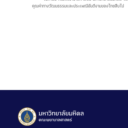
คุณค่าทางวัฒนธรรมและประเพณีอันดีงามของไทยสืบไป