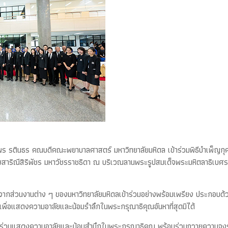
พร รตินธร คณบดีคณะพยาบาลศาสตร์ มหาวิทยาลัยมหิดล เข้าร่วมพิธีบำเพ็ญกุ
าชสาริณีสิริพัชร มหาวัชรราชธิดา ณ บริเวณลานพระรูปสมเด็จพระมหิตลาธิเบศ
้แทนจากส่วนงานต่าง ๆ ของมหาวิทยาลัยมหิดลเข้าร่วมอย่างพร้อมเพรียง ประกอบ
พื่อแสดงความอาลัยและน้อมรำลึกในพระกรุณาธิคุณอันหาที่สุดมิได้
้ร่วมแสดงความอาลัยและน้อมสำนึกในพระกรุณาธิคุณ พร้อมร่วมถวายความจงรั