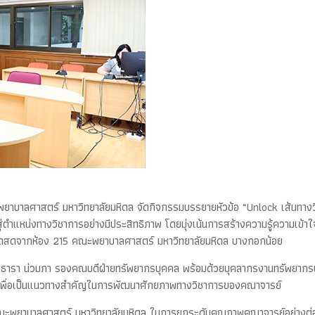
าบาลศาสตร์ มหาวิทยาลัยมหิดล จัดกิจกรรมบรรยายหัวข้อ “Unlock เส้นทางวิ
่ตำแหน่งทางวิชาการอย่างมีประสิทธิภาพ โดยมุ่งเน้นการสร้างความรู้ความเข้า
อดสดจากห้อง 215 คณะพยาบาลศาสตร์ มหาวิทยาลัยมหิดล บางกอกน้อย
ศศิธารา น่วมภา รองคณบดีฝ่ายทรัพยากรบุคคล พร้อมด้วยบุคลากรงานทรัพยากร
์ เพื่อเป็นแนวทางสำคัญในการพัฒนาศักยภาพทางวิชาการของคณาจารย์
งคณะพยาบาลศาสตร์ มหาวิทยาลัยมหิดล ในการยกระดับคุณภาพคณาจารย์อย่างต่อเนื