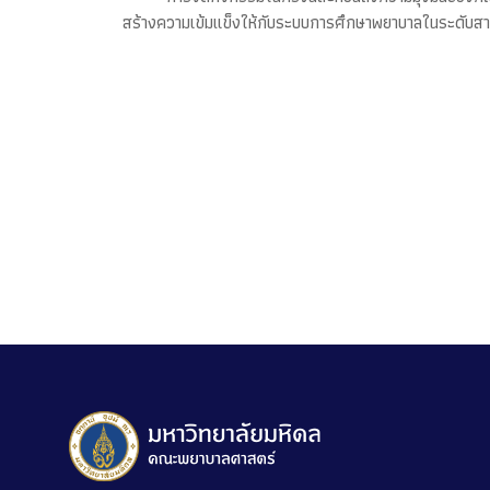
สร้างความเข้มแข็งให้กับระบบการศึกษาพยาบาลในระดับส