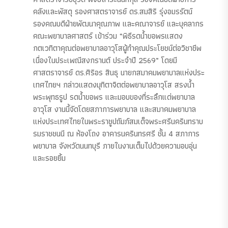
คลังและพัสดุ รองศาสตราจารย์ ดร.สมสิริ รุ่งอมรรัตน์
รองคณบดีฝ่ายพัฒนาคุณภาพ และคณาจารย์ และบุคลากร
คณะพยาบาลศาสตร์ เข้าร่วม “พิธีรดน้ำขอพรแสดง
กตเวทิตาคุณต่อพยาบาลอาวุโสผู้ทำคุณประโยชน์ต่อวิชาชีพ
เนื่องในประเพณีสงกรานต์ ประจำปี 2569” โดยมี
ศาสตราจารย์ ดร.ศิริอร สินธุ นายกสมาคมพยาบาลแห่งประ
เทศไทยฯ กล่าวแสดงมุทิตาจิตต่อพยาบาลอาวุโส สรงน้ำ
พระพุทธรูป รดน้ำขอพร และมอบของที่ระลึกแด่พยาบาล
อาวุโส งานนี้จัดโดยสภาการพยาบาล และสมาคมพยาบาล
แห่งประเทศไทยในพระราชูปถัมภ์สมเด็จพระศรีนครินทราบ
รมราชชนนี ณ ห้องโถง อาคารนครินทรศรี ชั้น 4 สภาการ
พยาบาล จังหวัดนนทบุรี ภายในงานเต็มไปด้วยความอบอุ่น
และรอยยิ้ม