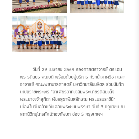
วันที่ 29 เมษายน 2569 รองศาสตราจารย์ ดร.เอม
พร รตินธร คณบดี พร้อมด้วยผู้บริหาร หัวหน้าภาควิชา และ
อาจารย์ คณะพยาบาลศาสตร์ มหาวิทยาลัยมหิดล ร่วมบันทึก
เทปถวายพระพร “อาเศียรวาทเฉลิมพระเกียรติสมเด็จ
พระนางเจ้าสุทิดา พัชรสุธาพิมลลักษณ พระบรมราชินี”
เนื่องในวันคล้ายวันเฉลิมพระชนมพรรษา วันที่ 3 มิถุนายน ณ
สถานีวิทยุโทรทัศน์กองทัพบก ช่อง 5 กรุงเทพฯ