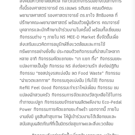
สังคมมหาวิทยาลัยมหิดล กล่าวเปิดกิจกรรมอย่างเป็นทางการ
ทั้งนี้รองศาสตราจารย์ ดร.เอมพร รตินธร คณบดีคณะ
พยาบาลศาสตร์ รองศาสตราจารย์ ดร.ยาใจ สิทธิมงคล ที่
ปรึกษาคณะพยาบาลศาสตร์ พร้อมด้วยผู้บริหาร คณาจารย์
บุคลากรและนักศึกษาเข้าร่วมงานในครั้งนี้ พร้อมทั้งเยี่ยมชม
กิจกรรมต่าง ๆ ภายใน NS MEE-D Market ซึ่งจัดขึ้นเพื่อ
ส่งเสริมแนวคิดการอนุรักษ์สิ่งแวดล้อมและการใช้
ทรัพยากรอย่างยั่งยืน ประกอบด้วยกิจกรรมที่น่าสนใจหลาก
หลาย อาทิ กิจกรรมคัดแยกขยะ “เท แยก ทิ้ง” กิจกรรมขยะ
แปลงกายเป็นปุ๋ย กิจกรรม NS ส่งต่อความรัก ส่งต่อปฏิทิน
กิจกรรม “ซอสปรุงรสแบ่งปัน ลด Food Waste” กิจกรรม
“ฝาขวดแลกกาย” กิจกรรมถุงแบ่งปัน (กันใช้) กิจกรรม
Refill Feel Good กิจกรรมเก่าเราใหม่เพื่อน กิจกรรม ชม
แปลงผักสวนครัว กิจกรรมการจัดแสดงวัสดุเหลือใช้ในการ
ทำภาชนะปลูก กิจกรรมชมจักรยานผลิตพลังงาน Eco-Pedal
Power กิจกรรมการคัดแยกขยะกำพร้า นอกจากนี้ ภายใน
งานยังมี บูธสินค้าสุขภาพ ให้ผู้เข้าร่วมงานได้เลือกชมและ
สนับสนุนผลิตภัณฑ์ที่เป็นมิตรต่อสุขภาพและสิ่งแวดล้อม