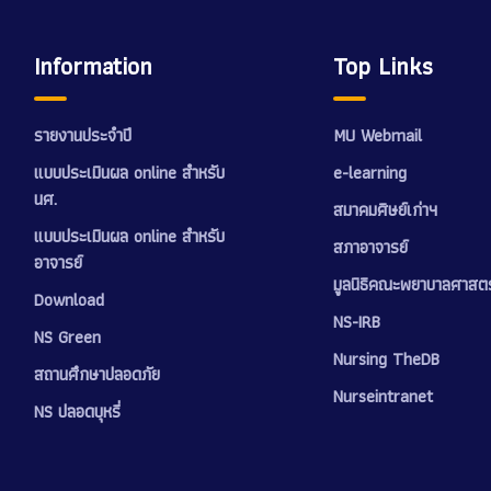
Information
Top Links
รายงานประจำปี
MU Webmail
แบบประเมินผล online สำหรับ
e-learning
นศ.
สมาคมศิษย์เก่าฯ
แบบประเมินผล online สำหรับ
สภาอาจารย์
อาจารย์
มูลนิธิคณะพยาบาลศาสตร
Download
NS-IRB
NS Green
Nursing TheDB
สถานศึกษาปลอดภัย
Nurseintranet
NS ปลอดบุหรี่