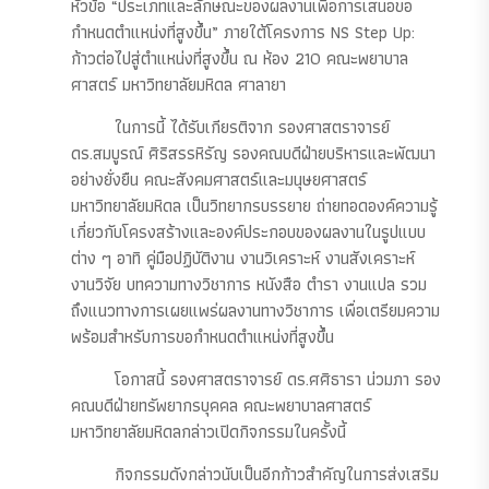
หัวข้อ “ประเภทและลักษณะของผลงานเพื่อการเสนอขอ
กำหนดตำแหน่งที่สูงขึ้น” ภายใต้โครงการ NS Step Up:
ก้าวต่อไปสู่ตำแหน่งที่สูงขึ้น ณ ห้อง 210 คณะพยาบาล
ศาสตร์ มหาวิทยาลัยมหิดล ศาลายา
ในการนี้ ได้รับเกียรติจาก รองศาสตราจารย์
ดร.สมบูรณ์ ศิริสรรหิรัญ รองคณบดีฝ่ายบริหารและพัฒนา
อย่างยั่งยืน คณะสังคมศาสตร์และมนุษยศาสตร์
มหาวิทยาลัยมหิดล เป็นวิทยากรบรรยาย ถ่ายทอดองค์ความรู้
เกี่ยวกับโครงสร้างและองค์ประกอบของผลงานในรูปแบบ
ต่าง ๆ อาทิ คู่มือปฏิบัติงาน งานวิเคราะห์ งานสังเคราะห์
งานวิจัย บทความทางวิชาการ หนังสือ ตำรา งานแปล รวม
ถึงแนวทางการเผยแพร่ผลงานทางวิชาการ เพื่อเตรียมความ
พร้อมสำหรับการขอกำหนดตำแหน่งที่สูงขึ้น
โอกาสนี้ รองศาสตราจารย์ ดร.ศศิธารา น่วมภา รอง
คณบดีฝ่ายทรัพยากรบุคคล คณะพยาบาลศาสตร์
มหาวิทยาลัยมหิดลกล่าวเปิดกิจกรรมในครั้งนี้
กิจกรรมดังกล่าวนับเป็นอีกก้าวสำคัญในการส่งเสริม