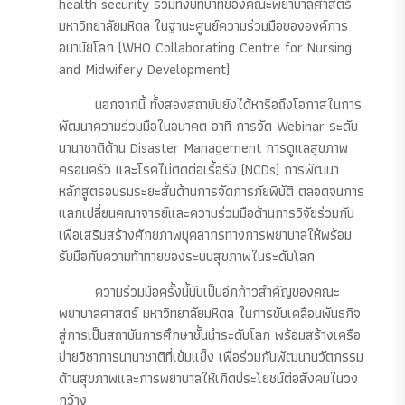
health security รวมทั้งบทบาทของคณะพยาบาลศาสตร์
มหาวิทยาลัยมหิดล ในฐานะศูนย์ความร่วมมือขององค์การ
อนามัยโลก (WHO Collaborating Centre for Nursing
and Midwifery Development)
นอกจากนี้ ทั้งสองสถาบันยังได้หารือถึงโอกาสในการ
พัฒนาความร่วมมือในอนาคต อาทิ การจัด Webinar ระดับ
นานาชาติด้าน Disaster Management การดูแลสุขภาพ
ครอบครัว และโรคไม่ติดต่อเรื้อรัง (NCDs) การพัฒนา
หลักสูตรอบรมระยะสั้นด้านการจัดการภัยพิบัติ ตลอดจนการ
แลกเปลี่ยนคณาจารย์และความร่วมมือด้านการวิจัยร่วมกัน
เพื่อเสริมสร้างศักยภาพบุคลากรทางการพยาบาลให้พร้อม
รับมือกับความท้าทายของระบบสุขภาพในระดับโลก
ความร่วมมือครั้งนี้นับเป็นอีกก้าวสำคัญของคณะ
พยาบาลศาสตร์ มหาวิทยาลัยมหิดล ในการขับเคลื่อนพันธกิจ
สู่การเป็นสถาบันการศึกษาชั้นนำระดับโลก พร้อมสร้างเครือ
ข่ายวิชาการนานาชาติที่เข้มแข็ง เพื่อร่วมกันพัฒนานวัตกรรม
ด้านสุขภาพและการพยาบาลให้เกิดประโยชน์ต่อสังคมในวง
กว้าง