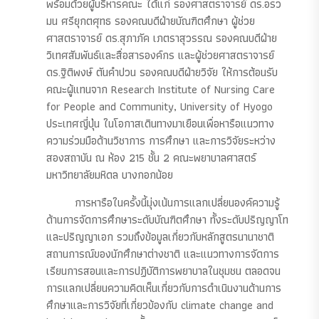
พร้อมด้วยผู้บริหารคณะ ได้แก่ รองศาสตราจารย์ ดร.อรว
มน ศรียุกตศุทธ รองคณบดีฝ่ายบัณฑิตศึกษา ผู้ช่วย
ศาสตราจารย์ ดร.สุภาภัค เภตราสุวรรณ รองคณบดีฝ่าย
วิเทศสัมพันธ์และสื่อสารองค์กร และผู้ช่วยศาสตราจารย์
ดร.ฐิติพงษ์ ตันคำปวน รองคณบดีฝ่ายวิจัย ให้การต้อนรับ
คณะผู้แทนจาก Research Institute of Nursing Care
for People and Community, University of Hyogo
ประเทศญี่ปุ่น ในโอกาสเดินทางมาเยือนเพื่อหารือแนวทาง
ความร่วมมือด้านวิชาการ การศึกษา และการวิจัยระหว่าง
สองสถาบัน ณ ห้อง 215 ชั้น 2 คณะพยาบาลศาสตร์
มหาวิทยาลัยมหิดล บางกอกน้อย
การหารือในครั้งนี้มุ่งเน้นการแลกเปลี่ยนองค์ความรู้
ด้านการจัดการศึกษาระดับบัณฑิตศึกษา ทั้งระดับปริญญาโท
และปริญญาเอก รวมถึงข้อมูลเกี่ยวกับหลักสูตรนานาชาติ
สถานการณ์ของนักศึกษาต่างชาติ และแนวทางการจัดการ
เรียนการสอนและการปฏิบัติการพยาบาลในชุมชน ตลอดจน
การแลกเปลี่ยนความคิดเห็นเกี่ยวกับการดำเนินงานด้านการ
ศึกษาและการวิจัยที่เกี่ยวข้องกับ climate change and