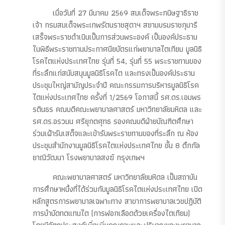
เมื่อวันที่ 27 มีนาคม 2569 สมเด็จพระกนิษฐาธิราช
เจ้า กรมสมเด็จพระเทพรัตนราชสุดาฯ สยามบรมราชกุมารี
เสร็จพระราชดำเนินเป็นการส่วนพระองค์ เป็นองค์ประธาน
ในพิธีพระราชทานประกาศนียบัตรแก่พยาบาลไตเทียม มูลนิธิ
โรคไตแห่งประเทศไทย รุ่นที่ 54, รุ่นที่ 55 พระราชทานของ
ที่ระลึกแก่สนับสนุนมูลนิธิโรคไต และทรงเป็นองค์ประธาน
ประชุมใหญ่สามัญประจำปี คณะกรรมการบริหารมูลนิธิโรค
ไตแห่งประเทศไทย ครั้งที่ 1/2569 โอกาสนี้ รศ.ดร.เอมพร
รตินธร คณบดีคณะพยาบาลศาสตร์ มหาวิทยาลัยมหิดล และ
รศ.ดร.อรวมน ศรียุกตศุทธ รองคณบดีฝ่ายบัณฑิตศึกษา
ร่วมเฝ้ารับเสด็จและเข้ารับพระราชทานของที่ระลึก ณ ห้อง
ประชุมสำนักงานมูลนิธิโรคไตแห่งประเทศไทย ชั้น 8 ตึกกัล
ยาณิวัฒนา โรงพยาบาลสงฆ์ กรุงเทพฯ
คณะพยาบาลศาสตร์ มหาวิทยาลัยมหิดล เป็นสถาบัน
การศึกษาหนึ่งที่ได้ร่วมกับมูลนิธิโรคไตแห่งประเทศไทย เปิด
หลักสูตรการพยาบาลเฉพาะทาง สาขาการพยาบาลเวชปฏิบัติ
การบำบัดทดแทนไต (การฟอกเลือดด้วยเครื่องไตเทียม)