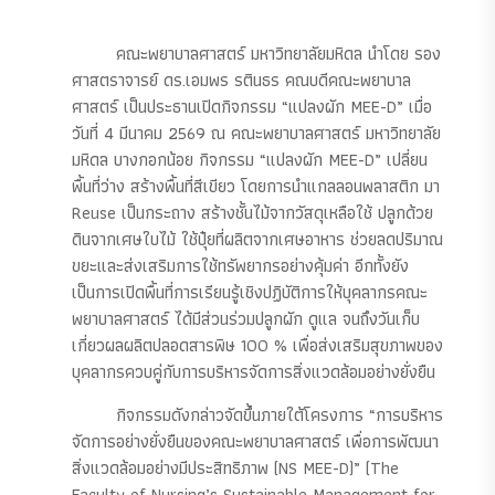
คณะพยาบาลศาสตร์ มหาวิทยาลัยมหิดล นำโดย รอง
ศาสตราจารย์ ดร.เอมพร รตินธร คณบดีคณะพยาบาล
ศาสตร์ เป็นประธานเปิดกิจกรรม “แปลงผัก MEE-D” เมื่อ
วันที่ 4 มีนาคม 2569 ณ คณะพยาบาลศาสตร์ มหาวิทยาลัย
มหิดล บางกอกน้อย กิจกรรม “แปลงผัก MEE-D” เปลี่ยน
พื้นที่ว่าง สร้างพื้นที่สีเขียว โดยการนำแกลลอนพลาสติก มา
Reuse เป็นกระถาง สร้างชั้นไม้จากวัสดุเหลือใช้ ปลูกด้วย
ดินจากเศษใบไม้ ใช้ปุ๋ยที่ผลิตจากเศษอาหาร ช่วยลดปริมาณ
ขยะและส่งเสริมการใช้ทรัพยากรอย่างคุ้มค่า อีกทั้งยัง
เป็นการเปิดพื้นที่การเรียนรู้เชิงปฏิบัติการให้บุคลากรคณะ
พยาบาลศาสตร์ ได้มีส่วนร่วมปลูกผัก ดูแล จนถึงวันเก็บ
เกี่ยวผลผลิตปลอดสารพิษ 100 % เพื่อส่งเสริมสุขภาพของ
บุคลากรควบคู่กับการบริหารจัดการสิ่งแวดล้อมอย่างยั่งยืน
กิจกรรมดังกล่าวจัดขึ้นภายใต้โครงการ “การบริหาร
จัดการอย่างยั่งยืนของคณะพยาบาลศาสตร์ เพื่อการพัฒนา
สิ่งแวดล้อมอย่างมีประสิทธิภาพ (NS MEE-D)” (The
Faculty of Nursing’s Sustainable Management for