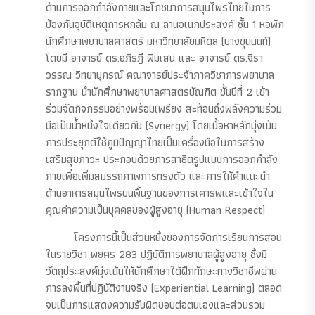
ด้านการออกกำลังกายและโภชนาการสมุนไพรไทยในการ
ป้องกันอุบัติเหตุการหกล้ม ณ ลานอเนกประสงค์ ชั้น 1 หอพัก
นักศึกษาพยาบาลศาสตร์ มหาวิทยาลัยมหิดล (บางขุนนนท์)
โดยมี อาจารย์ ดร.อภิรฎี พิมเสน และ อาจารย์ ดร.จิรา
วรรณ วิทยานุกรณ์ คณาจารย์ประจำภาควิชาการพยาบาล
รากฐาน นำนักศึกษาพยาบาลศาสตรบัณฑิต ชั้นปีที่ 2 เข้า
ร่วมจัดกิจกรรมอย่างพร้อมเพรียง สะท้อนถึงพลังความร่วม
มือเป็นน้ำหนึ่งใจเดียวกัน (Synergy) โดยเนื้อหาหลักมุ่งเน้น
การประยุกต์ใช้ภูมิปัญญาไทยเป็นเครื่องมือในการสร้าง
เสริมสุขภาวะ ประกอบด้วยการสาธิตรูปแบบการออกกำลัง
กายเพื่อเพิ่มสมรรถภาพการทรงตัว และการให้คำแนะนำ
ด้านอาหารสมุนไพรบนพื้นฐานของการเคารพและเข้าใจใน
คุณค่าความเป็นบุคคลของผู้สูงอายุ (Human Respect)
โครงการนี้เป็นส่วนหนึ่งของการจัดการเรียนการสอน
ในรายวิชา พยคร 283 ปฏิบัติการพยาบาลผู้สูงอายุ ซึ่งมี
วัตถุประสงค์มุ่งเน้นให้นักศึกษาได้ฝึกทักษะทางวิชาชีพผ่าน
การลงพื้นที่ปฏิบัติงานจริง (Experiential Learning) ตลอด
จนเป็นการแสดงความรับผิดชอบต่อตนเองและส่วนรวม