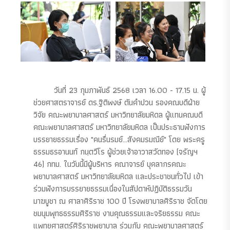
วันที่ 23 กุมภาพันธ์ 2568 เวลา 16.00 - 17.15 น. ผู้
ช่วยศาสตราจารย์ ดร.ฐิติพงษ์ ตันคำปวน รองคณบดีฝ่าย
วิจัย คณะพยาบาลศาสตร์ มหาวิทยาลัยมหิดล ผู้แทนคณบดี
คณะพยาบาลศาสตร์ มหาวิทยาลัยมหิดล เป็นประธานฟังการ
บรรยายธรรมเรื่อง "คนรื่นรมย์...สังคมรมณีย์" โดย พระครู
ธรรมธรอานนท์ กนฺตวีโร ผู้ช่วยเจ้าอาวาสวัดทอง (จรัญฯ
46) กทม. ในวันนี้มีผู้บริหาร คณาจารย์ บุคลากรคณะ
พยาบาลศาสตร์ มหาวิทยาลัยมหิดล และประชาชนทั่วไป เข้า
ร่วมฟังการบรรยายธรรมเนื่องในสัปดาห์ปฏิบัติธรรมวัน
มาฆบูชา ณ ศาลาศิริราช 100 ปี โรงพยาบาลศิริราช จัดโดย
ชมนุมพุทธธรรมศิริราช งานคุณธรรมและจริยธรรม คณะ
แพทยศาสตร์ศิริราชพยาบาล ร่วมกับ คณะพยาบาลศาสตร์