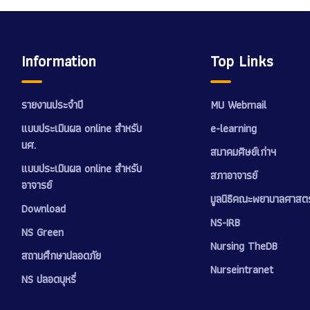
Information
Top Links
รายงานประจำปี
MU Webmail
แบบประเมินผล online สำหรับ
e-learning
นศ.
สมาคมศิษย์เก่าฯ
แบบประเมินผล online สำหรับ
สภาอาจารย์
อาจารย์
มูลนิธิคณะพยาบาลศาสตร
Download
NS-IRB
NS Green
Nursing TheDB
สถานศึกษาปลอดภัย
Nurseintranet
NS ปลอดบุหรี่