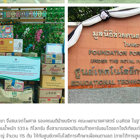
์ วีรยา จึงสมเจตไพศาล รองคณบดีฝ่ายบริหาร คณะพยาบาลศาสตร์ ม.มหิดล ในฐ
รวมน้ำหนัก 533.6 กิโลกรัม ซึ่งสามารถลดปริมาณก๊าซคาร์บอนไดออกไซด์เทียบเท่
้ใหญ่ จำนวน 115 ต้น ให้กับศูนย์เทคโนโลยีการศึกษาเพื่อคนตาบอด (ภายใต้การ