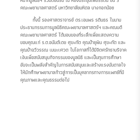
หน้าที่มูลนิธิฯ ร่วมต้อนรับ ณ ห้องประชุมเพชรรัตน ชั้น 3
คณะพยาบาลศาสตร์ มหาวิทยาลัยมหิดล บางกอกน้อย
ทั้งนี้ รองศาสตราจารย์ ดร.เอมพร รตินธร ในนาม
ประธานกรรมการมูลนิธิคณะพยาบาลศาสตร์ฯ และคณบดี
คณะพยาบาลศาสตร์ ได้มอบของที่ระลึกเพื่อแสดงความ
ขอบคุณแก่ ร.ต.อนันต์เดช ศุขะทัต คุณป้ายุพิน ศุขะทัต และ
คุณป้าฉวีวรรณ เมนะเศวต ในโอกาสที่ได้มีจิตศรัทธาบริจาค
เงินเพื่อสนับสนุนกิจกรรมของมูลนิธิ และเป็นทุนการศึกษา
อันจะเป็นพลังสำคัญในการสนับสนุนและสร้างแรงบันดาลใจ
ให้นักศึกษาพยาบาลก้าวสู่การเป็นบุคลากรทางการแพทย์ที่มี
คุณภาพและคุณธรรมต่อไป