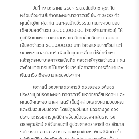
วันที่ 19 มกราคม 2569 ร.ต.อนันต์เดช ศุขะทัต
พร้อมด้วยศิษย์เก่าคณะพยาบาลศาสตร์ ปีพ.ศ.2500 คือ
คุณป้ายุพิน ศุขะทัต และคุณป้าฉวีวรรณ เมนะเศวต มอบ
เช็คเงินสดจำนวน 2,000,000.00 (สองล้านบาทถ้วน) ให้
มูลนิธิคณะพยาบาลศาสตร์ มหาวิทยาลัยมหิดลฯ และมอบ
เงินสดจำนวน 200,000.00 บาท (สองแสนบาทถ้วน) แก่
คณะพยาบาลศาสตร์ เพื่อเป็นทุนการศึกษาให้นักศึกษา
หลักสูตรพยาบาลศาสตรบัณฑิต ตลอดหลักสูตรจำนวน 1 คน
สะท้อนเจตนารมณ์ในการส่งเสริมโอกาสทางการศึกษาและ
พัฒนาวิชาชีพพยาบาลของประเทศ
โอกาสนี้ รองศาสตราจารย์ ดร.เอมพร รตินธร
ประธานมูลนิธิคณะพยาบาลศาสตร์ มหาวิทยาลัยมหิดลฯ และ
คณบดีคณะพยาบาลศาสตร์ เป็นผู้กล่าวแสดงความขอบคุณ
และรับมอบเงินบริจาค โดยมีคุณจันทนา นิลวรางกูร รอง
ประธานกรรมการมูลนิธิฯ พร้อมด้วยรองศาสตราจารย์
ดร.อรุณรัตน์ ศรีจันทรนิตย์ ผู้ช่วยศาสตราจารย์ ดร.รัตนาภ
รณ์ คงคา คณะกรรมการ และคุณอัมพร พิมพ์พิจิตต์ เจ้า