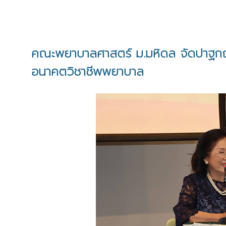
คณะพยาบาลศาสตร์ ม.มหิดล จัดปาฐกถาค
อนาคตวิชาชีพพยาบาล