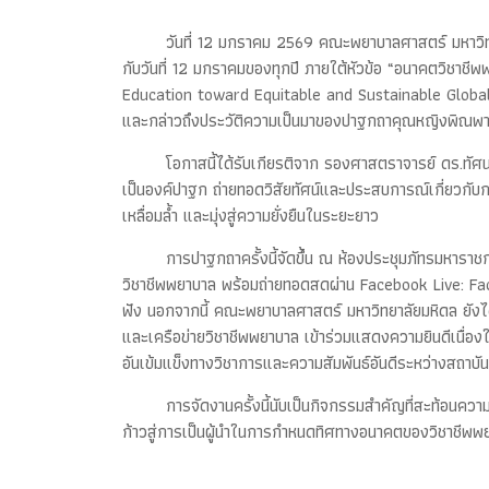
วันที่ 12 มกราคม 2569 คณะพยาบาลศาสตร์ มหาวิทย
กับวันที่ 12 มกราคมของทุกปี ภายใต้หัวข้อ “อนาคตวิชาชี
Education toward Equitable and Sustainable Globa
และกล่าวถึงประวัติความเป็นมาของปาฐกถาคุณหญิงพิณพา
โอกาสนี้ได้รับเกียรติจาก รองศาสตราจารย์ ดร.ท
เป็นองค์ปาฐก ถ่ายทอดวิสัยทัศน์และประสบการณ์เกี่ยวก
เหลื่อมล้ำ และมุ่งสู่ความยั่งยืนในระยะยาว
การปาฐกถาครั้งนี้จัดขึ้น ณ ห้องประชุมภัทรมหาร
วิชาชีพพยาบาล พร้อมถ่ายทอดสดผ่าน Facebook Live: Fac
ฟัง นอกจากนี้ คณะพยาบาลศาสตร์ มหาวิทยาลัยมหิดล ยัง
และเครือข่ายวิชาชีพพยาบาล เข้าร่วมแสดงความยินดีเนื่
อันเข้มแข็งทางวิชาการและความสัมพันธ์อันดีระหว่างสถาบัน
การจัดงานครั้งนี้นับเป็นกิจกรรมสำคัญที่สะท้อนค
ก้าวสู่การเป็นผู้นำในการกำหนดทิศทางอนาคตของวิชาชีพพยา