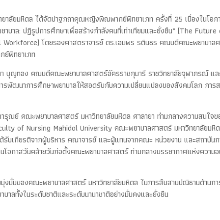
าลัยมหิดล ได้จัดปาฐกถาคุณหญิงพิณพากย์พิทยาเภท ครั้งที่ 25 เนื่องในโอกา
พพยาบาล: ปฏิรูปการศึกษาเพื่อสร้างกำลังคนที่เท่าเทียมและยั่งยืน” (The Fut
l Workforce) โดยรองศาสตราจารย์ ดร.เอมพร รตินธร คณบดีคณะพยาบาลศาสต
กย์พิทยาเภท
ัศนา บุญทอง คณบดีคณะพยาบาลศาสตร์อัครราชกุมารี ราชวิทยาลัยจุฬาภรณ์ แล
ับการพัฒนาการศึกษาพยาบาลให้สอดรับกับความเปลี่ยนแปลงของสังคมโลก การสร
าชการุณย์ คณะพยาบาลศาสตร์ มหาวิทยาลัยมหิดล ศาลายา ท่ามกลางความสนใจขอ
ulty of Nursing Mahidol University คณะพยาบาลศาสตร์ มหาวิทยาลัยมหิดล เพ
ได้รับเกียรติจากผู้บริหาร คณาจารย์ และผู้แทนจากคณะ หน่วยงาน และสถาบั
องในโอกาสวันคล้ายวันก่อตั้งคณะพยาบาลศาสตร์ ท่ามกลางบรรยากาศแห่งความอบ
วามมุ่งมั่นของคณะพยาบาลศาสตร์ มหาวิทยาลัยมหิดล ในการสืบสานปณิธานด้านก
บาลทั้งในระดับชาติและระดับนานาชาติอย่างมั่นคงและยั่งยืน