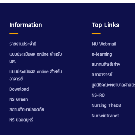
Information
Top Links
รายงานประจำปี
MU Webmail
แบบประเมินผล online สำหรับ
e-learning
นศ.
สมาคมศิษย์เก่าฯ
แบบประเมินผล online สำหรับ
สภาอาจารย์
อาจารย์
มูลนิธิคณะพยาบาลศาสตร
Download
NS-IRB
NS Green
Nursing TheDB
สถานศึกษาปลอดภัย
Nurseintranet
NS ปลอดบุหรี่