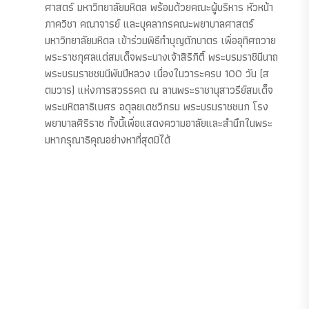
ศาสตร์ มหาวิทยาลัยมหิดล พร้อมด้วยคณะผู้บริหาร หัวหน้า
ภาควิชา คณาจารย์ และบุคลากรคณะพยาบาลศาสตร์
มหาวิทยาลัยมหิดล เข้าร่วมพิธีทำบุญตักบาตร เพื่ออุทิศถวาย
พระราชกุศลแด่สมเด็จพระนางเจ้าสิริกิติ์ พระบรมราชินีนาถ
พระบรมราชชนนีพันปีหลวง เนื่องในวาระครบ 100 วัน (ส
ตมวาร) แห่งการสวรรคต ณ ลานพระราชานุสาวรีย์สมเด็จ
พระมหิตลาธิเบศร อดุลยเดชวิกรม พระบรมราชชนก โรง
พยาบาลศิริราช ทั้งนี้เพื่อแสดงความอาลัยและสำนึกในพระ
มหากรุณาธิคุณอย่างหาที่สุดมิได้