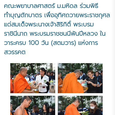
คณะพยาบาลศาสตร์ ม.มหิดล ร่วมพิธี
ทำบุญตักบาตร เพื่ออุทิศถวายพระราชกุศล
แด่สมเด็จพระนางเจ้าสิริกิติ์ พระบรม
ราชินีนาถ พระบรมราชชนนีพันปีหลวง ใน
วาระครบ 100 วัน (สตมวาร) แห่งการ
สวรรคต