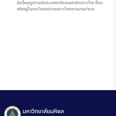
อันเป็นคุณูปการต่อประเทศชาติและพสกนิกรชาวไทย ซึ่งจะ
สถิตอยู่ในดวงใจของปวงชนชาวไทยตราบนานเท่านาน