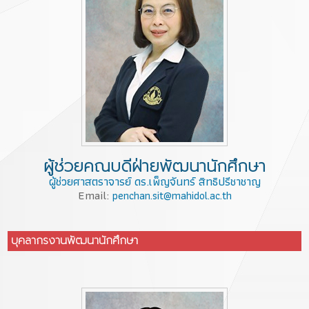
ผู้ช่วยคณบดีฝ่ายพัฒนานักศึกษา
ผู้ช่วยศาสตราจารย์ ดร.เพ็ญจันทร์ สิทธิปรีชาชาญ
Email:
penchan.sit@mahidol.ac.th
บุคลากรงานพัฒนานักศึกษา