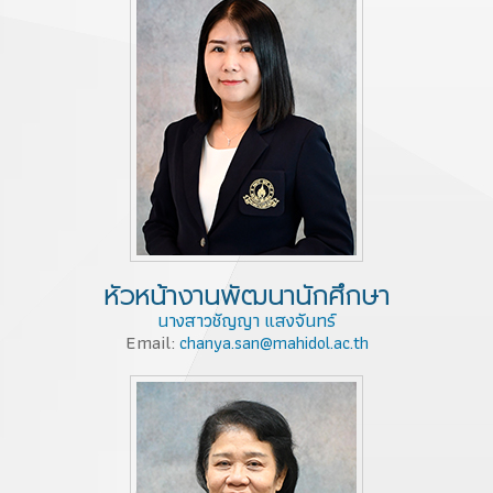
หัวหน้างานพัฒนานักศึกษา
นางสาวชัญญา แสงจันทร์
Email:
chanya.san@mahidol.ac.th